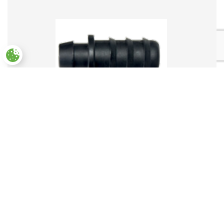
Paramètres des cookies
Verbindungsstück TS-16
0,40
€
(inkl. MwSt)
Ihr maßgeschneidertes
Werkzeug