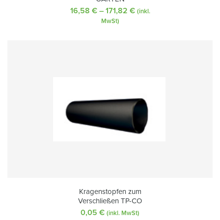
16,58
€
–
171,82
€
Preisspanne:
(inkl.
16,58 €
MwSt)
bis
171,82 €
Kragenstopfen zum
Verschließen TP-CO
0,05
€
(inkl. MwSt)