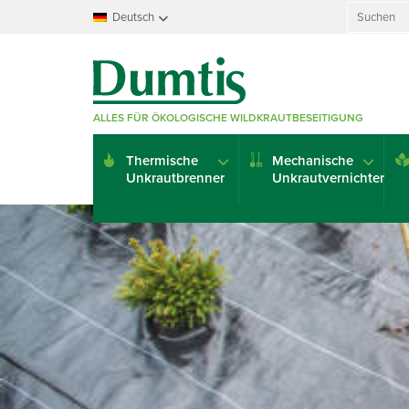
Search
Deutsch
for:
Français
Nederlands
Deutsch
ALLES FÜR ÖKOLOGISCHE WILDKRAUTBESEITIGUNG
English
Italiano
Thermische
Mechanische
Español
Unkrautbrenner
Unkrautvernichter