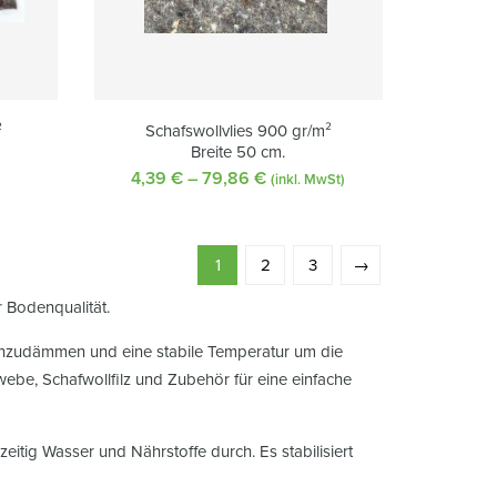
²
Schafswollvlies 900 gr/m²
Breite 50 cm.
4,39
€
–
79,86
€
Preisspanne:
(inkl. MwSt)
4,39 €
bis
79,86 €
1
2
3
→
 Bodenqualität.
inzudämmen und eine stabile Temperatur um die
be, Schafwollfilz und Zubehör für eine einfache
tig Wasser und Nährstoffe durch. Es stabilisiert