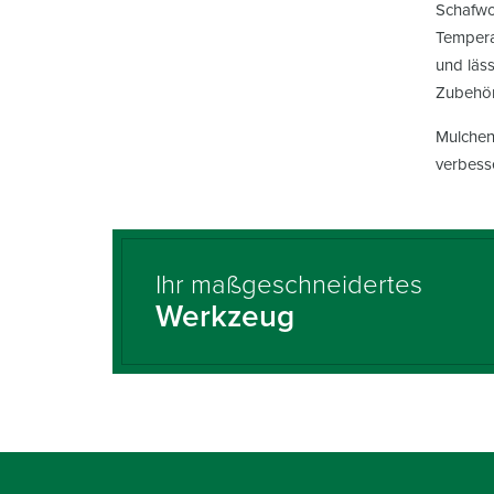
Schafwol
Tempera
und lässt
Zubehör
Mulchen 
verbesse
Ihr maßgeschneidertes
Werkzeug