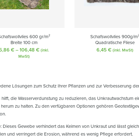
Schafswollvlies 600 gr/m²
Schafswollvlies 900g/m
Breite 100 cm
Quadratische Fliese
5,86
€
–
106,48
€
Preisspanne:
6,45
€
(inkl.
(inkl. MwSt)
5,86 €
MwSt)
bis
106,48 €
edene Lösungen zum Schutz Ihrer Pflanzen und zur Verbesserung der
 hilft, die Wasserverdunstung zu reduzieren, das Unkrautwachstum e
 herum zu halten. Zu den verfügbaren Optionen gehören Geotextilgewe
ion.
Dieses Gewebe verhindert das Keimen von Unkraut und lässt gleichzei
n und verringert die Erosion, während es wenig Pflege erfordert.