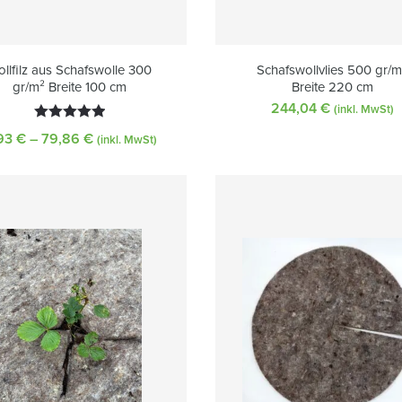
llfilz aus Schafswolle 300
Schafswollvlies 500 gr/m
gr/m² Breite 100 cm
Breite 220 cm
244,04
€
(inkl. MwSt)
Bewertet
93
€
–
79,86
€
Preisspanne:
(inkl. MwSt)
mit
5.00
2,93 €
bis
von 5
79,86 €