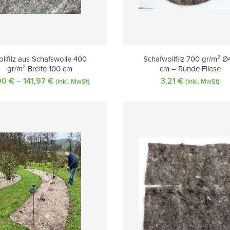
llfilz aus Schafswolle 400
Schafwollfilz 700 gr/m² Ø
gr/m² Breite 100 cm
cm – Runde Fliese
90
€
–
141,97
€
Preisspanne:
3,21
€
(inkl. MwSt)
(inkl. MwSt)
3,90 €
bis
141,97 €