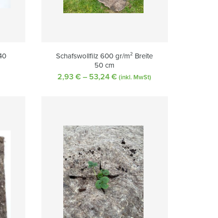
40
Schafswollfilz 600 gr/m² Breite
50 cm
2,93
€
–
53,24
€
Preisspanne:
(inkl. MwSt)
2,93 €
bis
53,24 €