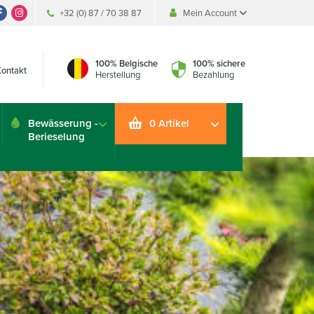
+32 (0) 87 / 70 38 87
Mein Account
Mein Account
Mein Account
100% Belgische
100% sichere
Kontakt
Herstellung
Bezahlung
Bewässerung -
0 Artikel
Berieselung