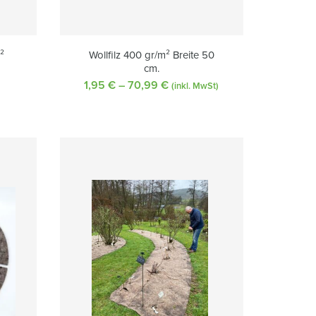
²
Wollfilz 400 gr/m² Breite 50
cm.
1,95
€
–
70,99
€
Preisspanne:
(inkl. MwSt)
1,95 €
bis
70,99 €