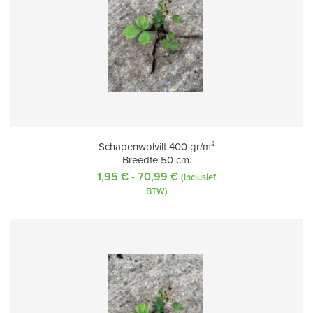
Schapenwolvilt 400 gr/m²
Breedte 50 cm.
1,95
€
-
70,99
€
Prijsklasse:
(inclusief
1,95 €
BTW)
tot
70,99 €