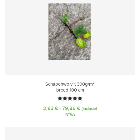
Schapenwolvilt 300g/m²
breed 100 cm
Gewaardeerd
2,93
€
-
79,86
€
Prijsklasse:
(inclusief
5.00
uit 5
2,93 €
BTW)
tot
79,86 €