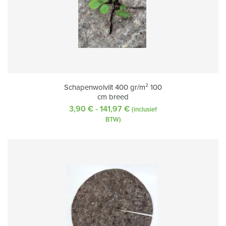
Schapenwolvilt 400 gr/m² 100
cm breed
3,90
€
-
141,97
€
Prijsklasse:
(inclusief
3,90 €
BTW)
tot
141,97 €