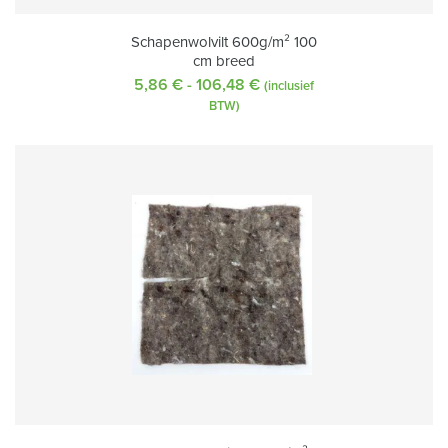
Schapenwolvilt 600g/m² 100
cm breed
5,86
€
-
106,48
€
Prijsklasse:
(inclusief
5,86 €
BTW)
tot
106,48 €