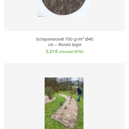
Schapenwolvilt 700 gr/m² Ø40
cm – Ronde tegel
3,21
€
(inclusief BTW)