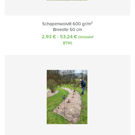
Schapenwolvilt 600 gr/m²
Breedte 50 cm
2,93
€
-
53,24
€
Prijsklasse:
(inclusief
2,93 €
BTW)
tot
53,24 €