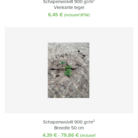
Schapenwolvilt 900 gr/m²
Vierkante tegel
6,45
€
(inclusief BTW)
Schapenwolvilt 900 gr/m²
Breedte 50 cm
4,39
€
-
79,86
€
Prijsklasse:
(inclusief