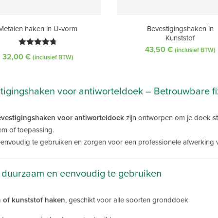
Metalen haken in U-vorm
Bevestigingshaken in
Kunststof
43,50
€
(inclusief BTW)
Gewaardeerd
32,00
€
(inclusief BTW)
4.80
uit 5
tigingshaken voor antiworteldoek – Betrouwbare fixa
vestigingshaken voor antiworteldoek
zijn ontworpen om je doek st
m of toepassing.
eenvoudig te gebruiken en zorgen voor een professionele afwerking va
, duurzaam en eenvoudig te gebruiken
 of kunststof haken
, geschikt voor alle soorten gronddoek