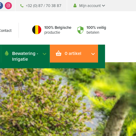
+32 (0) 87 / 70 38 87
Mijn account
Mijn account
Mijn account
100% Belgische
100% veilig
Contact
productie
betalen
Bewatering -
0 artikel
Irrigatie