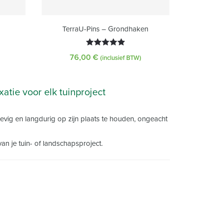
TerraU-Pins – Grondhaken
Gewaardeerd
76,00
€
(inclusief BTW)
5.00
uit 5
tie voor elk tuinproject
evig en langdurig op zijn plaats te houden, ongeacht
n je tuin- of landschapsproject.