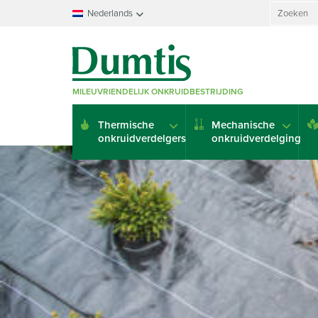
Search
Nederlands
for:
Français
Nederlands
Deutsch
MILEUVRIENDELIJK ONKRUIDBESTRIJDING
English
Italiano
Thermische
Mechanische
Español
onkruidverdelgers
onkruidverdelging