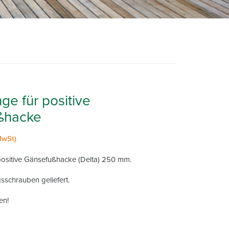
nge für positive
ßhacke
 MwSt)
 positive Gänsefußhacke (Delta) 250 mm.
sschrauben geliefert.
en!