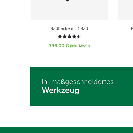
Radhacke mit 1 Rad
Bewertet
396,00
€
(inkl. MwSt)
mit
4.63
von 5
Ihr maßgeschneidertes
Werkzeug