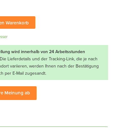
den Warenkorb
sser
ellung wird innerhalb von 24 Arbeitsstunden
Die Lieferdetails und der Tracking-Link, die je nach
ndort variieren, werden Ihnen nach der Bestätigung
ch per E-Mail zugesandt.
re Meinung ab