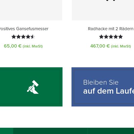
Positives Gansefusmesser
Radhacke mit 2 Rädern
Bewertet
Bewertet
65,00
€
467,00
€
(inkl. MwSt)
(inkl. MwSt)
mit
4.50
mit
5.00
von 5
von 5
Bleiben Sie
auf dem Lau