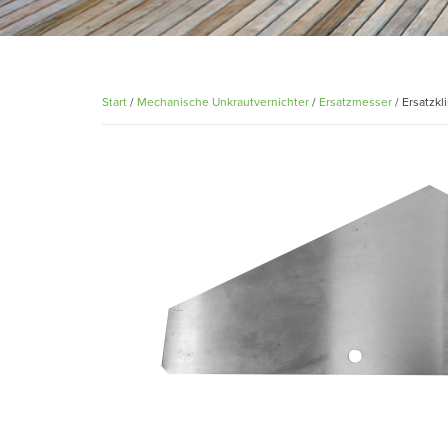
Start
/
Mechanische Unkrautvernichter
/
Ersatzmesser
/ Ersatzkl