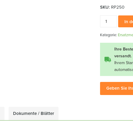
SKU:
RP250
Ersatzklinge
In 
für
positive
Kategorie:
Ersatzme
Gänsefußhacke
Menge
Ihre Best
versandt.
Ihrem Sta
automatis
Geben Sie Ih
Dokumente / Blätter