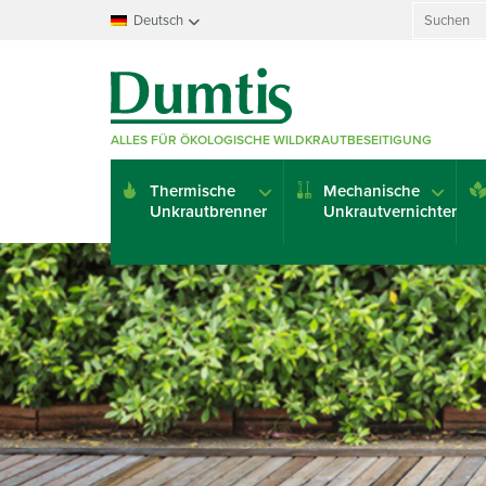
Search
Deutsch
for:
Français
Nederlands
Deutsch
ALLES FÜR ÖKOLOGISCHE WILDKRAUTBESEITIGUNG
English
Italiano
Thermische
Mechanische
Español
Unkrautbrenner
Unkrautvernichter