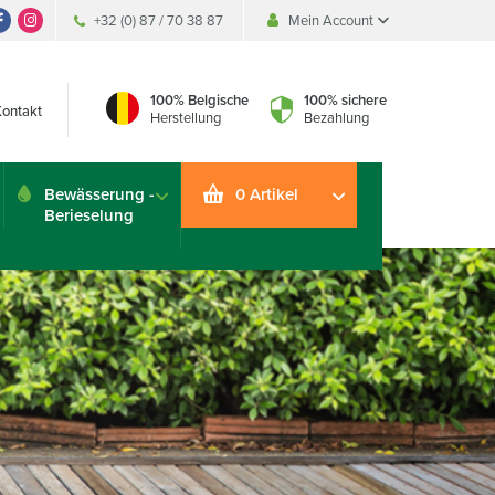
+32 (0) 87 / 70 38 87
Mein Account
Mein Account
Mein Account
100% Belgische
100% sichere
Kontakt
Herstellung
Bezahlung
Bewässerung -
0 Artikel
Berieselung