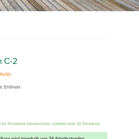
 C-2
 MwSt)
, Erdnuss
 für Terradonis-Sämaschinen
,
zubehör serie JD Terradonis
ellung wird innerhalb von 24 Arbeitsstunden