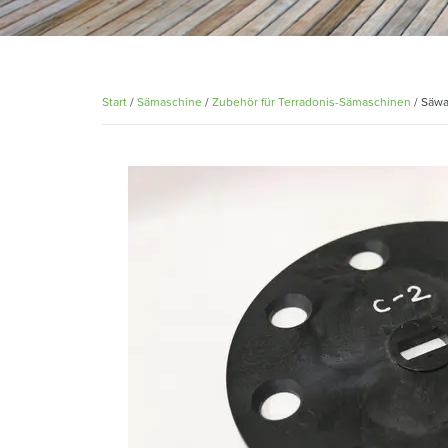
Start
/
Sämaschine
/
Zubehör für Terradonis-Sämaschinen
/ Säwa