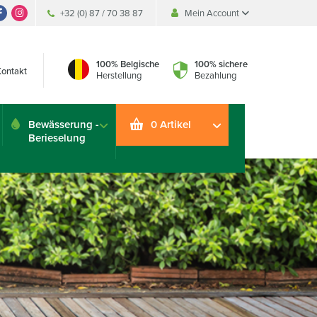
+32 (0) 87 / 70 38 87
Mein Account
Mein Account
Mein Account
100% Belgische
100% sichere
Kontakt
Herstellung
Bezahlung
Bewässerung -
0 Artikel
Berieselung