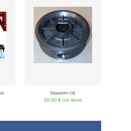
he)
Säwalzen C6
20,50
€
(inkl. MwSt)