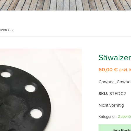
lzen C-2
Säwalzen
60,00
€
(inkl.
Cowpea, Cowpea
SKU:
STEDC2
Nicht vorrätig
Kategorien:
Zubehör
Ihre Best