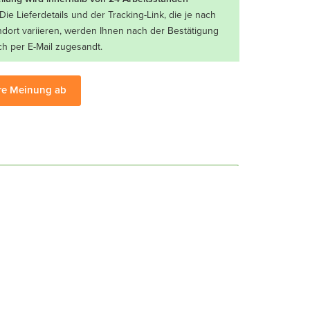
Die Lieferdetails und der Tracking-Link, die je nach
ndort variieren, werden Ihnen nach der Bestätigung
ch per E-Mail zugesandt.
re Meinung ab