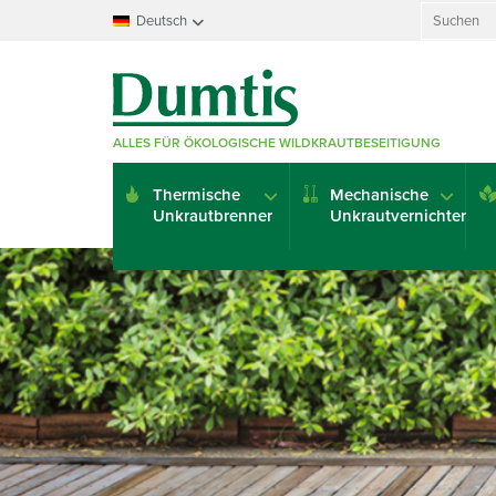
Search
Deutsch
for:
Français
Nederlands
Deutsch
ALLES FÜR ÖKOLOGISCHE WILDKRAUTBESEITIGUNG
English
Italiano
Thermische
Mechanische
Español
Unkrautbrenner
Unkrautvernichter