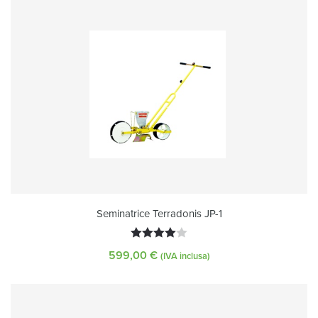
Seminatrice Terradonis JP-1
Valutato
599,00
€
(IVA inclusa)
4.00
su
5