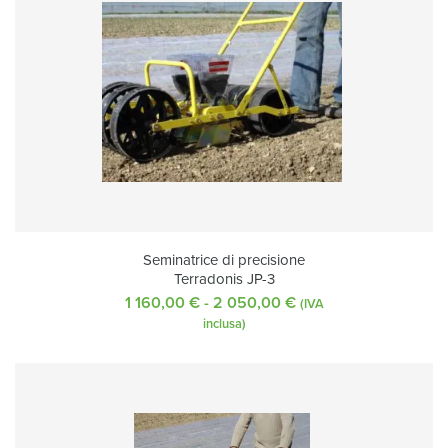
Seminatrice di precisione
Terradonis JP-3
1 160,00
€
-
2 050,00
€
Fascia
(IVA
di
inclusa)
prezzo:
da
1
160,00 €
a
2