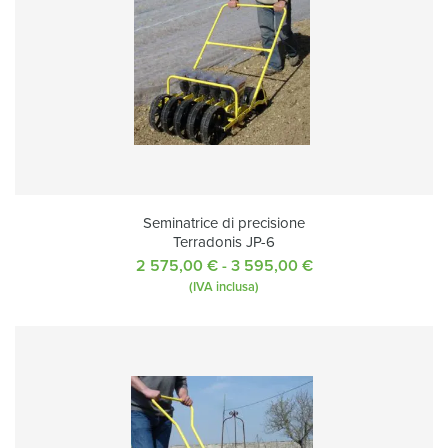
050,00 €
Seminatrice di precisione
Terradonis JP-6
2 575,00
€
-
3 595,00
€
Fascia
di
(IVA inclusa)
prezzo:
da
2
575,00 €
a
3
595,00 €