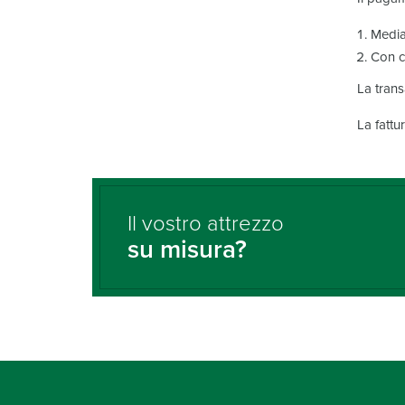
Media
Con c
La trans
La fattu
Il vostro attrezzo
su misura?