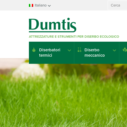
Search
Italiano
for:
Français
Nederlands
Deutsch
ATTREZZATURE E STRUMENTI PER DISERBO ECOLOGICO
English
Italiano
Diserbatori
Diserbo
Español
termici
meccanico