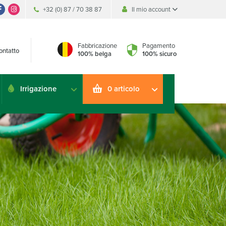
+32 (0) 87 / 70 38 87
Il mio account
Il mio account
Il mio account
Fabbricazione
Pagamento
ontatto
100% belga
100% sicuro
Irrigazione
0 articolo