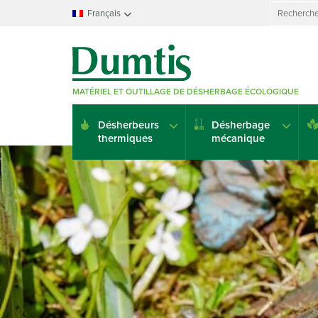
Search
Français
for:
Français
Nederlands
Deutsch
MATÉRIEL ET OUTILLAGE DE DÉSHERBAGE ÉCOLOGIQUE
English
Italiano
Désherbeurs
Désherbage
Español
thermiques
mécanique