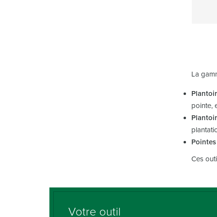
La gamme
Plantoi
pointe, e
Plantoir
plantati
Pointes
Ces outi
Votre outil