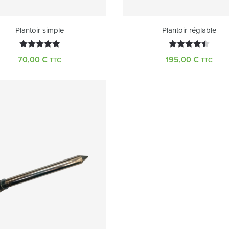
Plantoir simple
Plantoir réglable
Note
5.00
Note
4.50
70,00
€
195,00
€
TTC
TTC
sur 5
sur 5