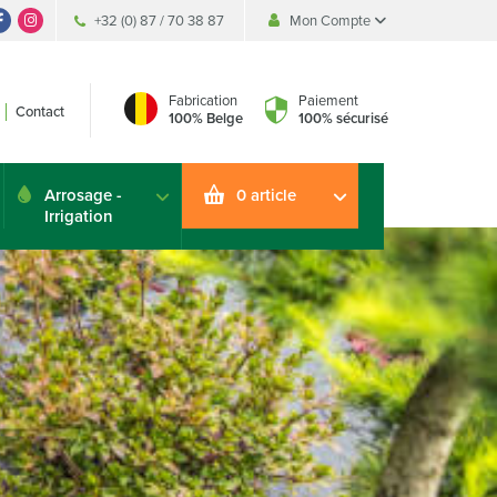
+32 (0) 87 / 70 38 87
Mon Compte
Accueil
Se connecter
Fabrication
Paiement
Contact
Créer un compte
100% Belge
100% sécurisé
Arrosage -
0 article
Irrigation