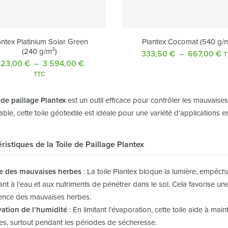
antex Platinium Solar Green
Plantex Cocomat (540 g/m
(240 g/m²)
333,50
€
–
667,00
€
P
T
923,00
€
–
3 594,00
€
Plage
d
de
pr
TTC
prix :
3
923,00 €
à
 de paillage Plantex
est un outil efficace pour contrôler les mauvaise
à
6
able, cette toile géotextile est idéale pour une variété d’applications
3
594,00 €
ristiques de la Toile de Paillage Plantex
e des mauvaises herbes
: La toile Plantex bloque la lumière, empêch
nt à l’eau et aux nutriments de pénétrer dans le sol. Cela favorise un
ence des mauvaises herbes.
ation de l’humidité
: En limitant l’évaporation, cette toile aide à main
s, surtout pendant les périodes de sécheresse.