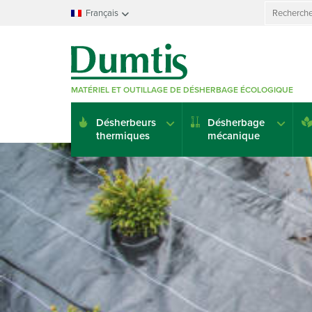
Search
Français
for:
Français
Nederlands
Deutsch
MATÉRIEL ET OUTILLAGE DE DÉSHERBAGE ÉCOLOGIQUE
English
Italiano
Désherbeurs
Désherbage
Español
thermiques
mécanique