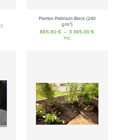
Plantex Platinium Black (240
g/m²)
lage
TC
865,80
€
–
3 365,00
€
Plage
e
de
ix :
TTC
prix :
2,50 €
865,80 €
à
64,50 €
3
365,00 €