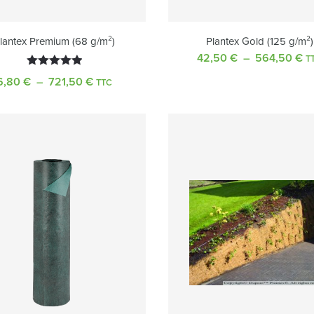
lantex Premium (68 g/m²)
Plantex Gold (125 g/m²)
42,50
€
–
564,50
€
P
T
d
Note
5.00
6,80
€
–
721,50
€
Plage
TTC
pr
sur 5
de
4
prix :
à
6,80 €
5
à
721,50 €