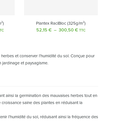
²)
Plantex RaciBloc (325g/m²)
lage
52,15
€
–
300,50
€
Plage
TC
TTC
e
de
ix :
prix :
33,50 €
52,15 €
à
s herbes et conserver l’humidité du sol. Conçue pour
67,00 €
300,50 €
 en jardinage et paysagisme.
ant ainsi la germination des mauvaises herbes tout en
e croissance saine des plantes en réduisant la
tenir l’humidité du sol, réduisant ainsi la fréquence des