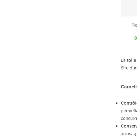
Pl
La
toile
être dur
Caracté
Contrôl
permetta
concurr
Conserv
arrosage