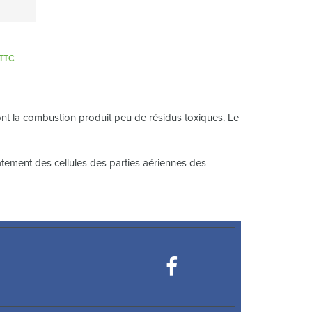
Plage
TTC
de
prix :
953,00 €
à
nt la combustion produit peu de résidus toxiques. Le
1
075,00 €
tement des cellules des parties aériennes des