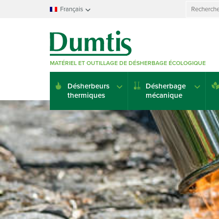
Search
Français
for:
Français
Nederlands
Deutsch
MATÉRIEL ET OUTILLAGE DE DÉSHERBAGE ÉCOLOGIQUE
English
Italiano
Désherbeurs
Désherbage
Español
thermiques
mécanique