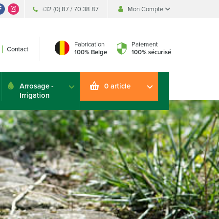
+32 (0) 87 / 70 38 87
Mon Compte
Accueil
Se connecter
Fabrication
Paiement
Contact
Créer un compte
100% Belge
100% sécurisé
Arrosage -
0 article
Irrigation