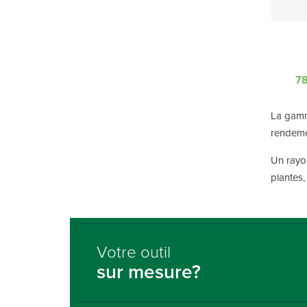
7
La gamm
rendeme
Un rayon
plantes
Votre outil
sur mesure?