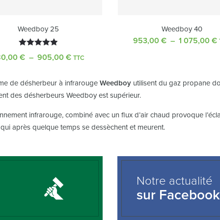
Weedboy 25
Weedboy 40
953,00
€
–
1 075,00
€
Note
5.00
80,00
€
–
905,00
€
Plage
TTC
sur 5
de
prix :
e de désherbeur à infrarouge
Weedboy
utilisent du gaz propane do
780,00 €
nt des désherbeurs Weedboy est supérieur.
à
905,00 €
nement infrarouge, combiné avec un flux d’air chaud provoque l’écla
, qui après quelque temps se dessèchent et meurent.
Notre actualité
sur Facebook