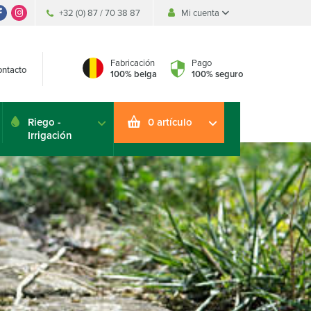
+32 (0) 87 / 70 38 87
Mi cuenta
Fabricación
Pago
ntacto
100% belga
100% seguro
Riego -
0 artículo
Irrigación