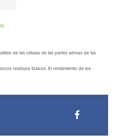
ango
TC
e
recios:
esde
53,00 €
allido de las células de las partes aéreas de las
asta
os residuos tóxicos. El rendimiento de los
75,00 €