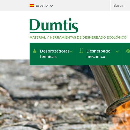
Search
Español
for:
Français
Nederlands
Deutsch
MATERIAL Y HERRAMIENTAS DE DESHERBADO ECOLÓGICO
English
Italiano
Desbrozadoras
Desherbado
Español
térmicas
mecánico