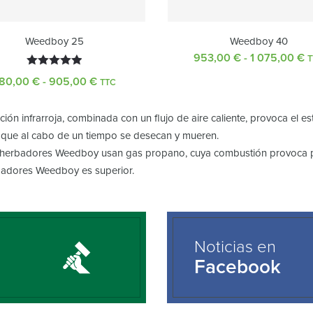
Weedboy 25
Weedboy 40
953,00
€
-
1 075,00
€
R
T
d
Valorado
80,00
€
-
905,00
€
Rango
TTC
p
con
5.00
de
d
precios:
de 5
9
ción infrarroja, combinada con un flujo de aire caliente, provoca el est
desde
h
, que al cabo de un tiempo se desecan y mueren.
780,00 €
1
hasta
herbadores Weedboy usan gas propano, cuya combustión provoca poc
0
905,00 €
adores Weedboy es superior.
Noticias en
Facebook