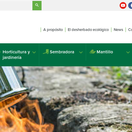
A propósito
El desherbado ecológico
News
Co
Horticultura y
Sembradora
Mantillo
jardinería