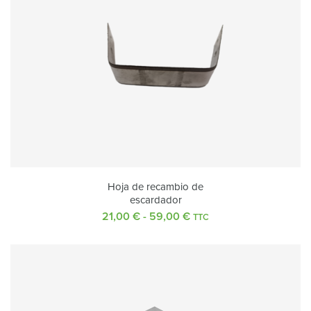
Hoja de recambio de
escardador
21,00
€
-
59,00
€
Rango
TTC
de
precios:
desde
21,00 €
hasta
59,00 €