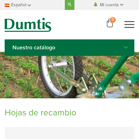
Search
Español
Mi cuenta
for:
Fabricación
100% belga
Français
0
Nederlands
Pago
100% seguro
Deutsch
English
Nuestro catálogo
Italiano
Español
Hojas de recambio