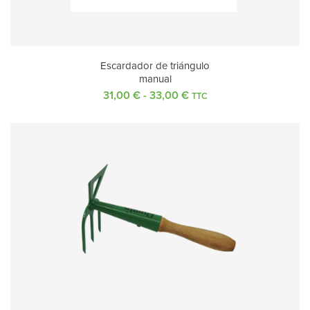
Escardador de triángulo
manual
31,00
€
-
33,00
€
Rango
TTC
de
precios:
desde
31,00 €
hasta
33,00 €