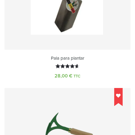
Pala para plantar
Valorado
28,00
€
TTC
con
4.63
de 5