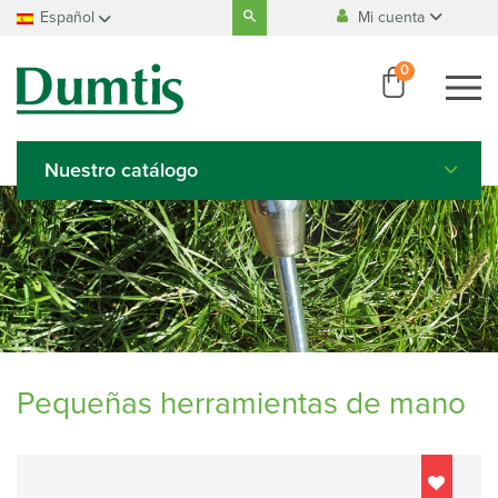
Search
Español
Mi cuenta
for:
Fabricación
100% belga
Français
0
Nederlands
Pago
100% seguro
Deutsch
English
Nuestro catálogo
Italiano
Español
Pequeñas herramientas de mano