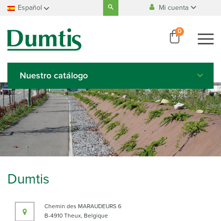
Search
Español
Mi cuenta
for:
Fabricación
100% belga
Français
0
Nederlands
Pago
100% seguro
Deutsch
English
Nuestro catálogo
Italiano
Español
Dumtis
Chemin des MARAUDEURS 6
B-4910 Theux, Belgique