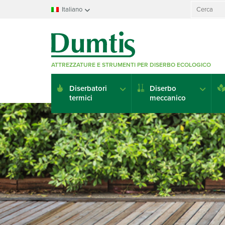
Search
Italiano
for:
Français
Nederlands
Deutsch
ATTREZZATURE E STRUMENTI PER DISERBO ECOLOGICO
English
Italiano
Diserbatori
Diserbo
Español
termici
meccanico