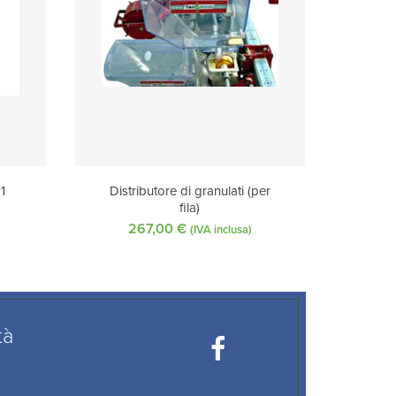
1
Distributore di granulati (per
fila)
267,00
€
(IVA inclusa)
tà