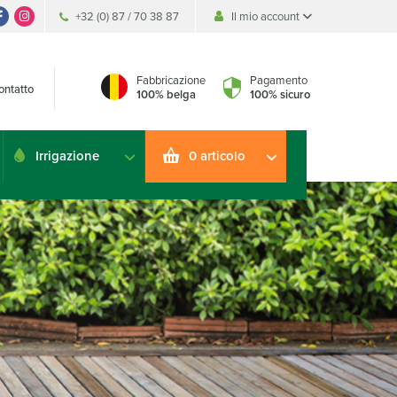
+32 (0) 87 / 70 38 87
Il mio account
Il mio account
Il mio account
Fabbricazione
Pagamento
ontatto
100% belga
100% sicuro
Irrigazione
0 articolo