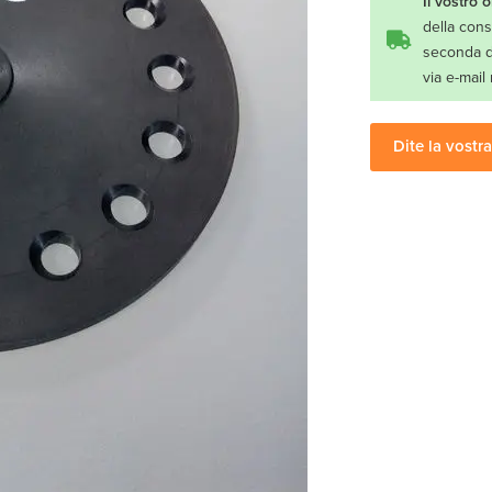
Il vostro 
della cons
seconda de
via e-mai
Dite la vostra