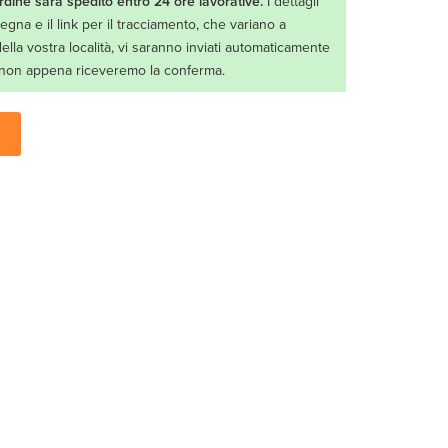
ordine sarà spedito entro 24 ore lavorative.
I dettagli
egna e il link per il tracciamento, che variano a
lla vostra località, vi saranno inviati automaticamente
l non appena riceveremo la conferma.