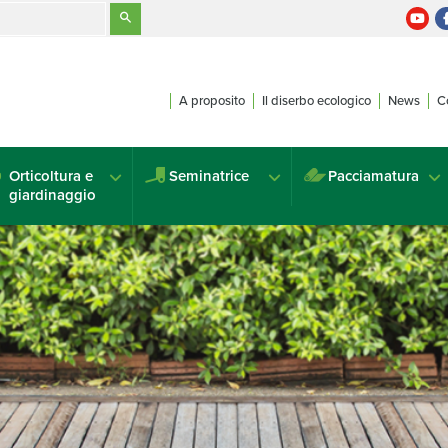
A proposito
Il diserbo ecologico
News
C
Orticoltura e
Seminatrice
Pacciamatura
giardinaggio