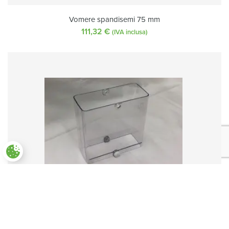
Vomere spandisemi 75 mm
111,32
€
(IVA inclusa)
Paramètres des cookies
Estensione tramoggia
76,00
€
(IVA inclusa)