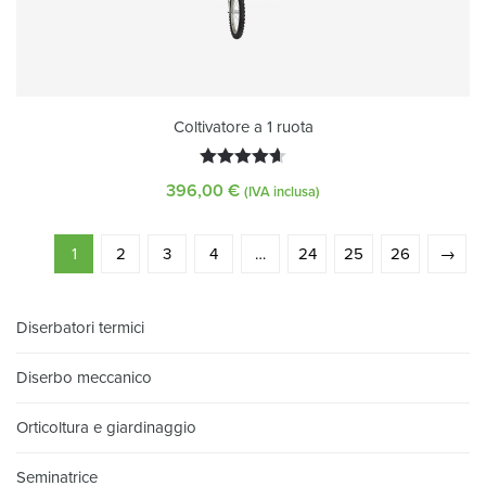
Coltivatore a 1 ruota
Valutato
396,00
€
(IVA inclusa)
4.63
su
5
1
2
3
4
…
24
25
26
→
Diserbatori termici
Diserbo meccanico
Orticoltura e giardinaggio
Seminatrice