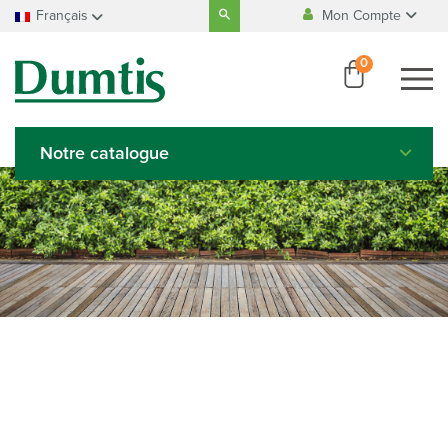
Search
Français
Mon Compte
for:
Fabrication
100% Belge
Accueil
Français
0
Se connecter
Nederlands
Paiement
100% sécurisé
Créer un compte
Deutsch
English
Notre catalogue
Italiano
Español