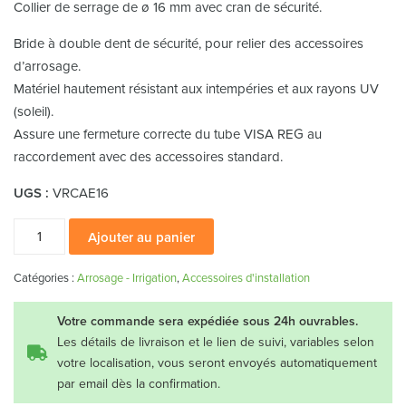
Collier de serrage de ø 16 mm avec cran de sécurité.
Bride à double dent de sécurité, pour relier des accessoires
d’arrosage.
Matériel hautement résistant aux intempéries et aux rayons UV
(soleil).
Assure une fermeture correcte du tube VISA REG au
raccordement avec des accessoires standard.
UGS :
VRCAE16
quantité
Ajouter au panier
de
Collier
Catégories :
Arrosage - Irrigation
,
Accessoires d'installation
de
serrage
Votre commande sera expédiée sous 24h ouvrables.
CAE-
Les détails de livraison et le lien de suivi, variables selon
votre localisation, vous seront envoyés automatiquement
16
par email dès la confirmation.