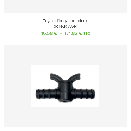
Tuyau d’irrigation micro-
poreux AGRI
16,58
€
–
171,82
€
Plage
TTC
de
prix :
16,58 €
à
171,82 €