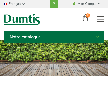
Search
Français
Mon Compte
for:
Fabrication
100% Belge
Accueil
Français
0
Se connecter
Nederlands
Paiement
100% sécurisé
Créer un compte
Deutsch
English
Notre catalogue
Italiano
Español