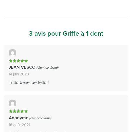
3 avis pour
Griffe à 1 dent
Note
5
JEAN VESCO
(client confirmé)
sur 5
14 juin 2023
Tutto bene, perfetto !
Note
5
Anonyme
(client confirmé)
sur 5
18 août 2021