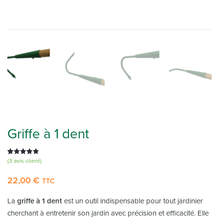
Griffe à 1 dent
Noté
2
5.00
(
3
avis client)
sur 5
22,00
€
basé sur
TTC
notations
client
La
griffe à 1 dent
est un outil indispensable pour tout jardinier
cherchant à entretenir son jardin avec précision et efficacité. Elle