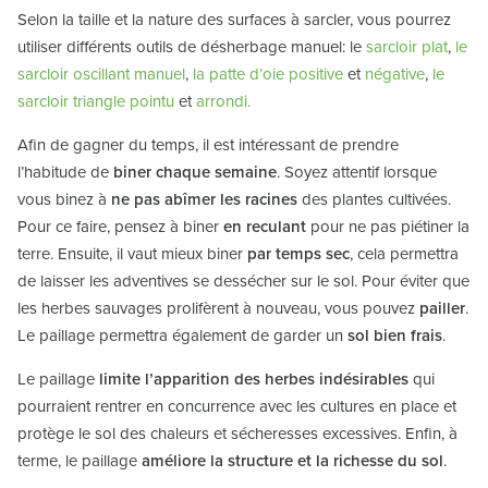
Selon la taille et la nature des surfaces à sarcler, vous pourrez
utiliser différents outils de désherbage manuel: le
sarcloir plat
,
le
sarcloir oscillant manuel
,
la patte d’oie positive
et
négative
,
le
sarcloir triangle pointu
et
arrondi.
Afin de gagner du temps, il est intéressant de prendre
l’habitude de
biner chaque semaine
. Soyez attentif lorsque
vous binez à
ne pas abîmer les racines
des plantes cultivées.
Pour ce faire, pensez à biner
en reculant
pour ne pas piétiner la
terre. Ensuite, il vaut mieux biner
par temps sec
, cela permettra
de laisser les adventives se dessécher sur le sol. Pour éviter que
les herbes sauvages prolifèrent à nouveau, vous pouvez
pailler
.
Le paillage permettra également de garder un
sol bien frais
.
Le paillage
limite l’apparition des herbes indésirables
qui
pourraient rentrer en concurrence avec les cultures en place et
protège le sol des chaleurs et sécheresses excessives. Enfin, à
terme, le paillage
améliore la structure et la richesse du sol
.