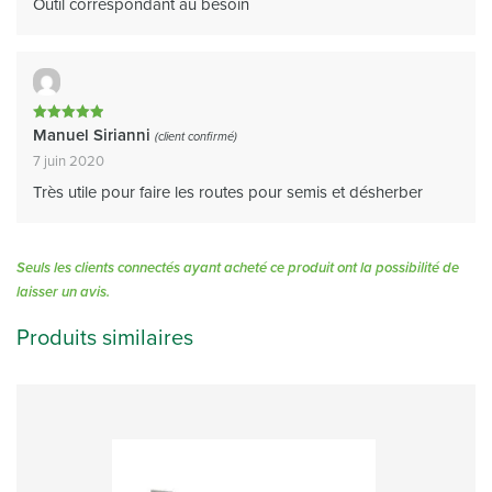
Outil correspondant au besoin
Note
5
Manuel Sirianni
(client confirmé)
sur 5
7 juin 2020
Très utile pour faire les routes pour semis et désherber
Seuls les clients connectés ayant acheté ce produit ont la possibilité de
laisser un avis.
Produits similaires