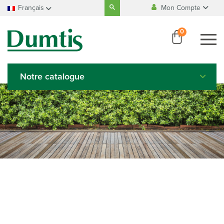
Search
Français
Mon Compte
for:
Fabrication
100% Belge
Accueil
Français
0
Se connecter
Nederlands
Paiement
100% sécurisé
Créer un compte
Deutsch
English
Notre catalogue
Italiano
Español