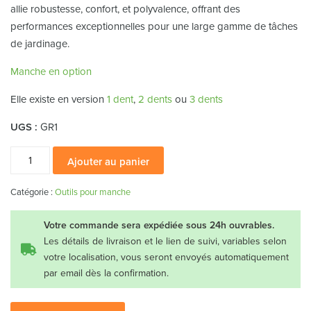
allie robustesse, confort, et polyvalence, offrant des
performances exceptionnelles pour une large gamme de tâches
de jardinage.
Manche en option
Elle existe en version
1 dent
,
2 dents
ou
3 dents
UGS :
GR1
quantité
Ajouter au panier
de
Griffe
Catégorie :
Outils pour manche
à
1
Votre commande sera expédiée sous 24h ouvrables.
dent
Les détails de livraison et le lien de suivi, variables selon
votre localisation, vous seront envoyés automatiquement
par email dès la confirmation.