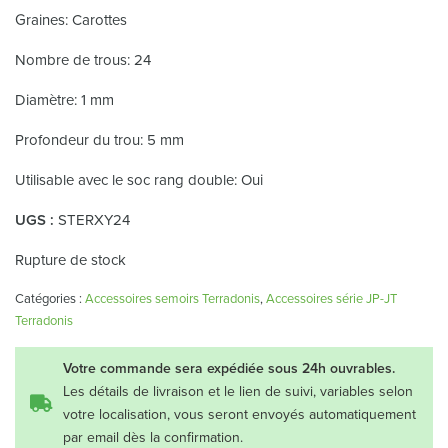
Graines: Carottes
Nombre de trous: 24
Diamètre: 1 mm
Profondeur du trou: 5 mm
Utilisable avec le soc rang double: Oui
UGS :
STERXY24
Rupture de stock
Catégories :
Accessoires semoirs Terradonis
,
Accessoires série JP-JT
Terradonis
Votre commande sera expédiée sous 24h ouvrables.
Les détails de livraison et le lien de suivi, variables selon
votre localisation, vous seront envoyés automatiquement
par email dès la confirmation.