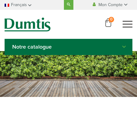
Search
Français
Mon Compte
for:
Fabrication
100% Belge
Accueil
Français
0
Se connecter
Nederlands
Paiement
100% sécurisé
Créer un compte
Deutsch
English
Notre catalogue
Italiano
Español