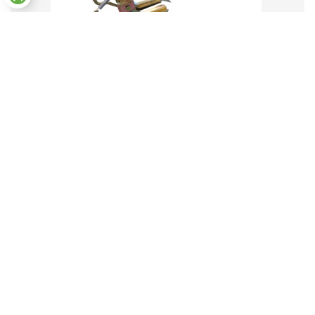
Paramètres des cookies
Soc double rang et diviseur de
graines
142,78
€
TTC