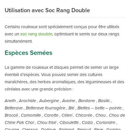
Utilisation avec Soc Rang Double
Certains rouleaux sont spécialement conçus pour être utilisés
avec un
soc rang double
, optimisant le semis sur deux rangs
simultanément.
Espèces Semées
La gamme de rouleaux et disques permet de semer un large
éventail d’espèces. Vous pouvez semer des cultures
maraîchères, des herbes aromatiques, des légumineuses et des
céréales avec une grande précision :
Aneth , Arachide , Aubergine , Avoine , Bardane , Basilic ,
Betterave , Betterave fourragère , Blé , Blettes – bette – poirée ,
Brocoli , Camomille , Carotte , Céleri , Chicorée , Chou , Chou de
Chine Pak Choi , Chou frisé , Ciboulette , Colza , Coriandre ,
Courge , Cresson , Dolique , Epinard , Fenouil , Fève , Gombo ,