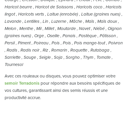
Haricot beurre , Haricot de Soissons , Haricots coco , Haricots
lingot , Haricots verts , Laitue (enrobée) , Laitue (graines nues) ,
Lavande , Lentilles , Lin , Luzerne , Mâche , Maïs , Maïs doux ,
Melon , Menthe , Mil , Millet , Moutarde , Navet , Niébé , Oignon
(graines nues) , Orge , Oseille , Panais , Pastèque , Pâtisson ,
Persil , Piment , Poireau , Pois , Pois , Pois mange-tout , Poivron
, Radis , Radis noir , Riz , Romarin , Roquette , Rutabaga ,
Sarriette , Sauge , Seigle , Soja , Sorgho , Thym , Tomate ,
Tournesol
Avec ces rouleaux ou disques, vous pouvez optimiser votre
semoir Terradonis
pour répondre aux besoins spécifiques de
vos cultures, garantissant ainsi des semis réussis et une
productivité accrue.