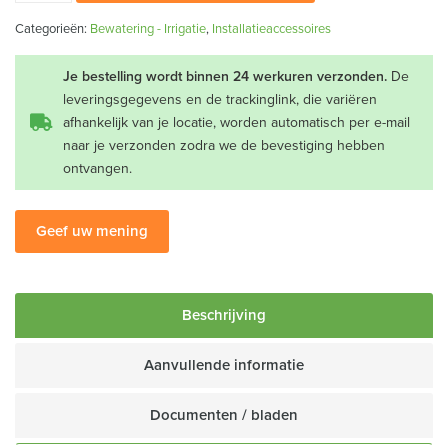
0.7B
Categorieën:
Bewatering - Irrigatie
,
Installatieaccessoires
aantal
Je bestelling wordt binnen 24 werkuren verzonden.
De
leveringsgegevens en de trackinglink, die variëren
afhankelijk van je locatie, worden automatisch per e-mail
naar je verzonden zodra we de bevestiging hebben
ontvangen.
Geef uw mening
Beschrijving
Aanvullende informatie
Documenten / bladen