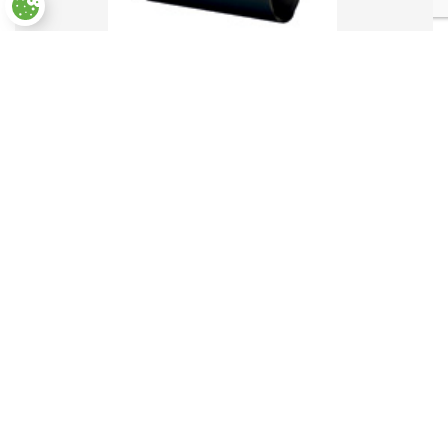
Paramètres des cookies
Kraagplug TP-CO
0,05
€
(inclusief BTW)
Uw maatwerk
tool ?
Onze nieuws
op Facebook