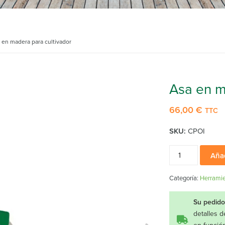
 en madera para cultivador
Asa en m
66,00
€
TTC
SKU:
CPOI
Asa
Añad
en
madera
Categoría:
Herramie
para
cultivador
Su pedido
cantidad
detalles d