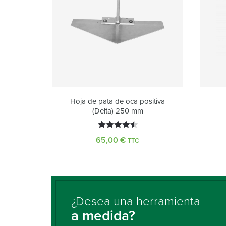
Hoja de pata de oca positiva
(Delta) 250 mm
Valorado
65,00
€
TTC
con
4.50
de 5
¿Desea una herramienta
a medida?