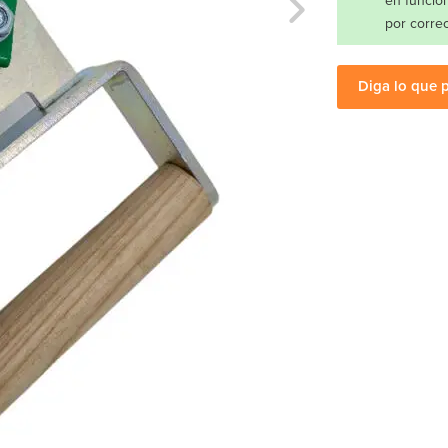
en funció
por correo
Diga lo que 