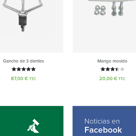
Gancho de 3 dientes
Mango movido
Valorado
Valorado
87,00
€
20,00
€
TTC
TTC
con
5.00
con
de 5
3.50
de
5
Noticias en
Facebook