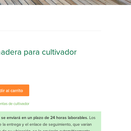
adera para cultivador
ir al carrito
ntas de cultivador
 se enviará en un plazo de 24 horas laborables.
Los
e la entrega y el enlace de seguimiento, que varían