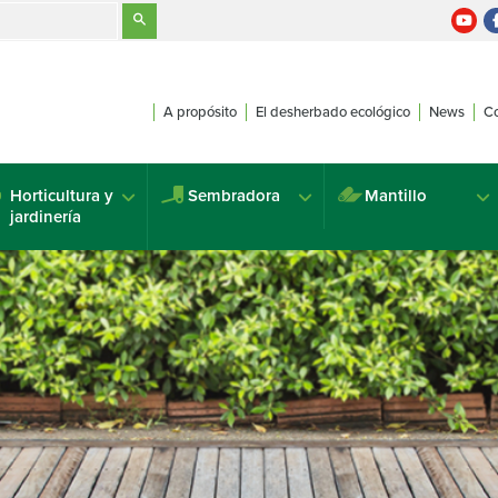
A propósito
El desherbado ecológico
News
Co
Horticultura y
Sembradora
Mantillo
jardinería