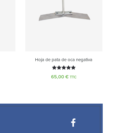
Hoja de pata de oca negativa
Valorado
65,00
€
TTC
con
5.00
de 5