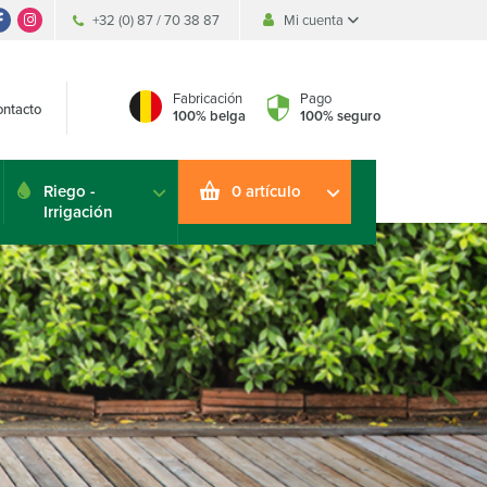
+32 (0) 87 / 70 38 87
Mi cuenta
Fabricación
Pago
ntacto
100% belga
100% seguro
Riego -
0 artículo
Irrigación