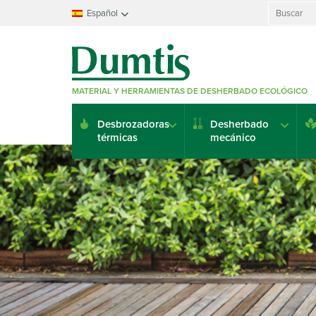
Search
Español
for:
Français
Nederlands
Deutsch
MATERIAL Y HERRAMIENTAS DE DESHERBADO ECOLÓGICO
English
Italiano
Desbrozadoras
Desherbado
Español
térmicas
mecánico