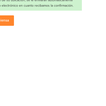
n de su ubicación, se le enviarán automáticamente
 electrónico en cuanto recibamos la confirmación.
piensa