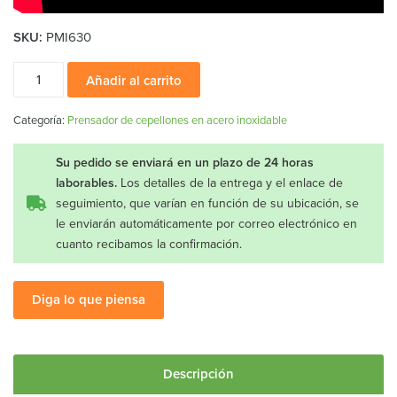
SKU:
PMI630
Prensador
Añadir al carrito
de
cepellones
Categoría:
Prensador de cepellones en acero inoxidable
INOXIDABLE
6x30
Su pedido se enviará en un plazo de 24 horas
cantidad
laborables.
Los detalles de la entrega y el enlace de
seguimiento, que varían en función de su ubicación, se
le enviarán automáticamente por correo electrónico en
cuanto recibamos la confirmación.
Diga lo que piensa
Descripción