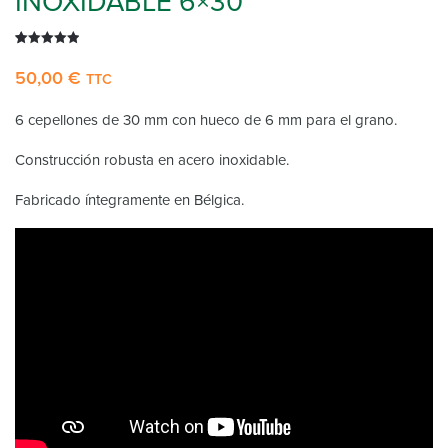
INOXIDABLE 6×30
Valorado
3
50,00
€
con
5.00
de
TTC
5 en base
a
6 cepellones de 30 mm con hueco de 6 mm para el grano.
valoraciones
de clientes
Construcción robusta en acero inoxidable.
Fabricado íntegramente en Bélgica.