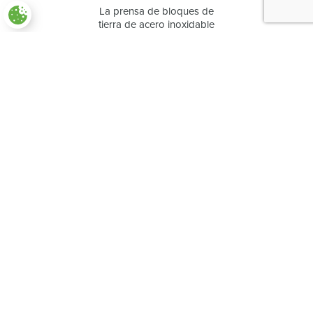
La prensa de bloques de
Paramètres des cookies
tierra de acero inoxidable
PMX540
39,50
€
TTC
Prensa de bloques de tierra
de acero inoxidable PMX450