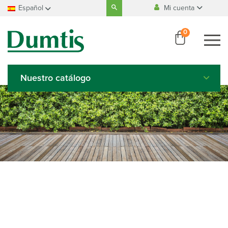
Search
Español
Mi cuenta
for:
Fabricación
100% belga
Français
0
Nederlands
Pago
100% seguro
Deutsch
English
Nuestro catálogo
Italiano
Español