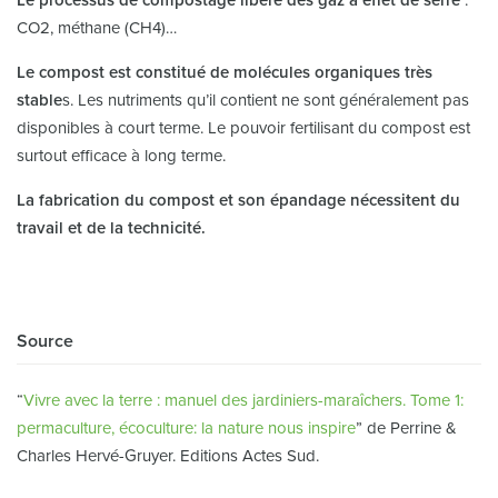
Le processus de compostage libère des gaz à effet de serre
:
CO2, méthane (CH4)…
Le compost est constitué de molécules organiques très
stable
s. Les nutriments qu’il contient ne sont généralement pas
disponibles à court terme. Le pouvoir fertilisant du compost est
surtout efficace à long terme.
La fabrication du compost et son épandage nécessitent du
travail et de la technicité.
Source
“
Vivre avec la terre : manuel des jardiniers-maraîchers. Tome 1:
permaculture, écoculture: la nature nous inspire
” de Perrine &
Charles Hervé-Gruyer. Editions Actes Sud.