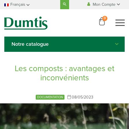
Search
Français
Mon Compte
for:
Fabrication
100% Belge
Accueil
Français
0
Se connecter
Nederlands
Paiement
100% sécurisé
Créer un compte
Deutsch
English
Notre catalogue
Italiano
Español
Les composts : avantages et
inconvénients
08/05/2023
DOCUMENTATION