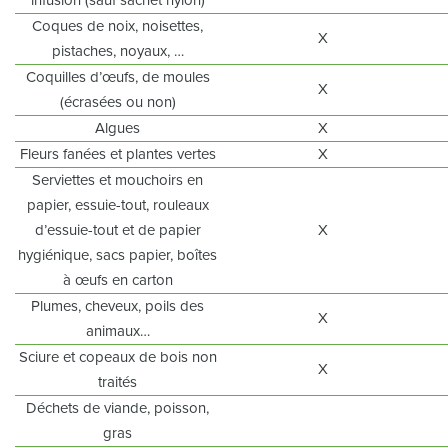
infusion (sauf sachet nylon)
Coques de noix, noisettes,
X
pistaches, noyaux, …
Coquilles d’œufs, de moules
X
(écrasées ou non)
Algues
X
Fleurs fanées et plantes vertes
X
Serviettes et mouchoirs en
papier, essuie-tout, rouleaux
d’essuie-tout et de papier
X
hygiénique, sacs papier, boîtes
à œufs en carton
Plumes, cheveux, poils des
X
animaux…
Sciure et copeaux de bois non
X
traités
Déchets de viande, poisson,
gras