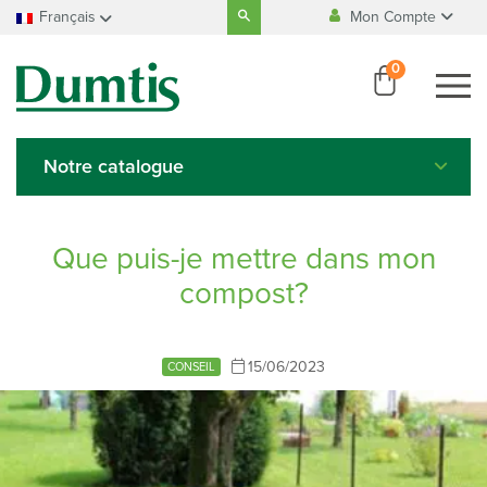
Search
Français
Mon Compte
for:
Fabrication
100% Belge
Accueil
Français
0
Se connecter
Nederlands
Paiement
100% sécurisé
Créer un compte
Deutsch
English
Notre catalogue
Italiano
Español
Que puis-je mettre dans mon
compost?
15/06/2023
CONSEIL